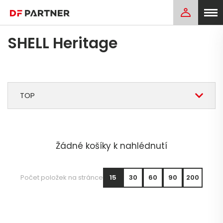
SHELL Heritage
TOP
Žádné košíky k nahlédnutí
Počet položek na stránce
15
30
60
90
200