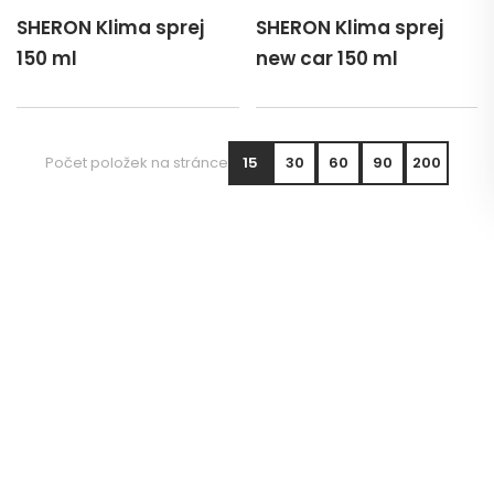
SHERON Klima sprej
SHERON Klima sprej
150 ml
new car 150 ml
Počet položek na stránce
15
30
60
90
200