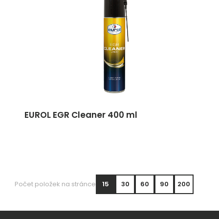
EUROL EGR Cleaner 400 ml
Počet položek na stránce
15
30
60
90
200