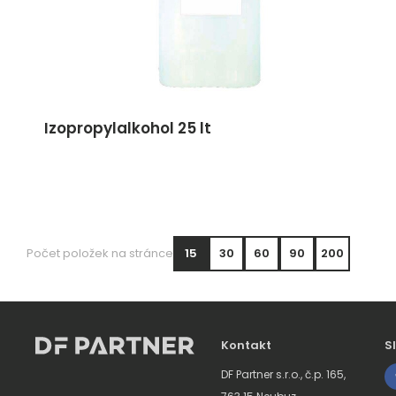
Izopropylalkohol 25 lt
Počet položek na stránce
15
30
60
90
200
Kontakt
S
DF Partner s.r.o., č.p. 165,