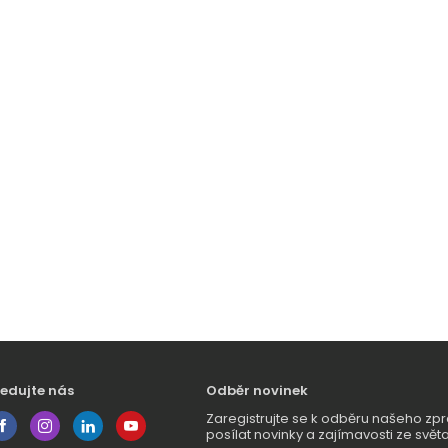
ledujte nás
Odběr novinek
Zaregistrujte se k odběru našeho 
posílat novinky a zajímavosti ze světa