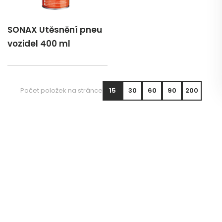
SONAX Utěsnění pneu
vozidel 400 ml
Počet položek na stránce
15
30
60
90
200