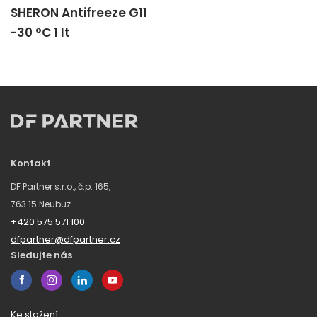
SHERON Antifreeze G11
-30 °C 1 lt
Kontakt
DF Partner s.r.o., č.p. 165,
763 15 Neubuz
+420 575 571 100
dfpartner@dfpartner.cz
Sledujte nás
Ke stažení