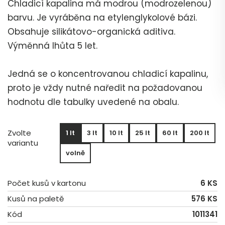
Chladicí kapalina má modrou (modrozelenou)
barvu. Je vyráběna na etylenglykolové bázi.
Obsahuje silikátovo-organická aditiva.
Výměnná lhůta 5 let.
Jedná se o koncentrovanou chladicí kapalinu,
proto je vždy nutné naředit na požadovanou
hodnotu dle tabulky uvedené na obalu.
Zvolte
1 lt
3 lt
10 lt
25 lt
60 lt
200 lt
variantu
volně
Počet kusů v kartonu
6 KS
Kusů na paletě
576 KS
Kód
1011341