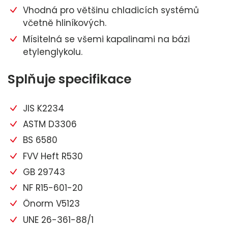
Vhodná pro většinu chladicích systémů
včetně hliníkových.
Mísitelná se všemi kapalinami na bázi
etylenglykolu.
Splňuje specifikace
JIS K2234
ASTM D3306
BS 6580
FVV Heft R530
GB 29743
NF R15-601-20
Önorm V5123
UNE 26-361-88/1