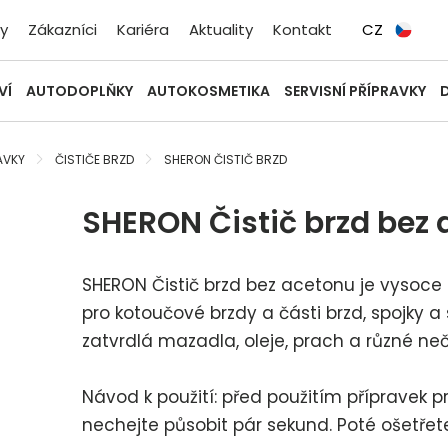
y
Zákazníci
Kariéra
Aktuality
Kontakt
CZ
VÍ
AUTODOPLŇKY
AUTOKOSMETIKA
SERVISNÍ PŘÍPRAVKY
AVKY
ČISTIČE BRZD
SHERON ČISTIČ BRZD
SHERON Čistič brzd bez
SHERON Čistič brzd bez acetonu je vysoce k
pro kotoučové brzdy a části brzd, spojky a
zatvrdlá mazadla, oleje, prach a různé neč
Návod k použití: před použitím přípravek p
nechejte působit pár sekund. Poté ošetřete