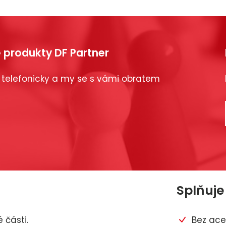
 produkty DF Partner
 telefonicky a my se s vámi obratem
Splňuje
 části.
Bez ac