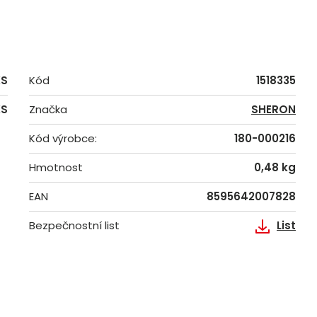
KS
Kód
1518335
KS
Značka
SHERON
Kód výrobce:
180-000216
Hmotnost
0,48 kg
EAN
8595642007828
Bezpečnostní list
List