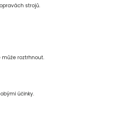
 opravách strojů.
e může roztrhnout.
dobými účinky.