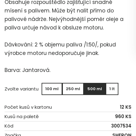
Obsahuje rozpouštědlo zajišťující snadné
mísení s palivem. Může být nalit přímo do
palivové nádrže. Nejvýhodnější poměr oleje a
paliva určuje návod k obsluze motoru.
Dávkování: 2 % objemu paliva /1:50/, pokud
výrobce motoru nedoporučuje jinak.
Barva: Jantarová.
Zvolte variantu
100 ml
250 ml
500 ml
1 lt
Počet kusů v kartonu
12 KS
Kusů na paletě
960 KS
Kód
3007534
Značka
SHERON