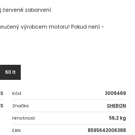
ej červené zabarvení.
poručený výrobcem motoru! Pokud není -
60 lt
KS
Kód
3009469
KS
Značka
SHERON
Hmotnost
56,2 kg
EAN
8595642006388