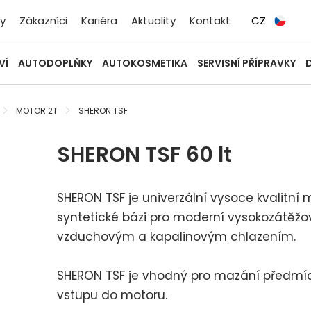
y
Zákazníci
Kariéra
Aktuality
Kontakt
CZ
VÍ
AUTODOPLŇKY
AUTOKOSMETIKA
SERVISNÍ PŘÍPRAVKY
MOTOR 2T
SHERON TSF
SHERON TSF 60 lt
SHERON TSF je univerzální vysoce kvalitní
syntetické bázi pro moderní vysokozátěž
vzduchovým a kapalinovým chlazením.
SHERON TSF je vhodný pro mazání předmí
vstupu do motoru.