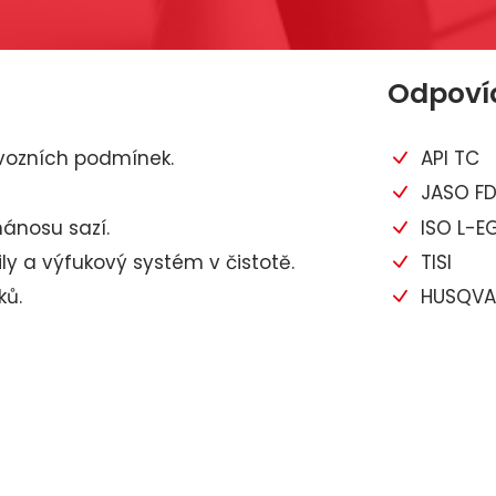
Odpovíd
ovozních podmínek.
API TC
JASO F
ánosu sazí.
ISO L-E
tily a výfukový systém v čistotě.
TISI
ků.
HUSQVA