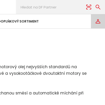
DOPLŇKOVÝ SORTIMENT
 motorový olej nejvyšších standardů na
ové a vysokootáčkové dvoutaktní motory se
chanou směsí a automatické míchání při