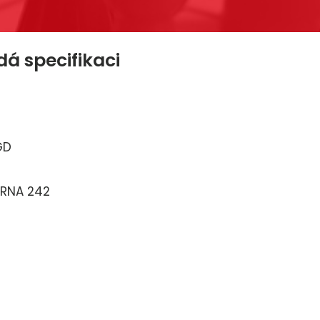
á specifikaci
D
GD
RNA 242