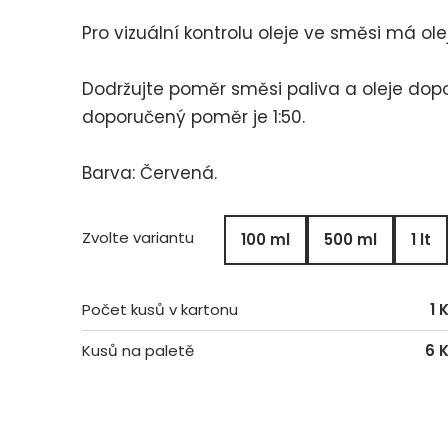
Pro vizuální kontrolu oleje ve směsi má ol
Dodržujte poměr směsi paliva a oleje do
doporučený poměr je 1:50.
Barva: Červená.
Zvolte variantu
100 ml
500 ml
1 lt
Počet kusů v kartonu
1 
Kusů na paletě
6 