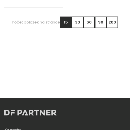
Počet položek na stránce
15
30
60
90
200
Kontakt