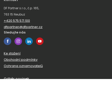
DF Partner s.r.o., č.p. 165,
763 15 Neubuz
+420 575 571 100
dfpartner@dfpartner.cz
Sledujte nás
Ke stažení
Obchodní podmínky
Ochrana oznamovatelů
Odběr novinek
Zaregistrujte se k odběru našeho zpravodaje a budeme vám
posílat novinky a zajímavosti ze světa DF Partner.