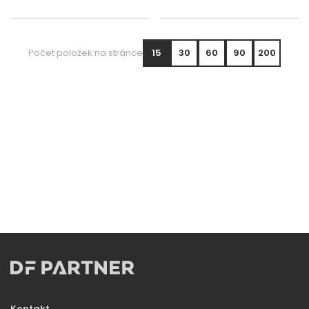
Počet položek na stránce
15
30
60
90
200
Kontakt