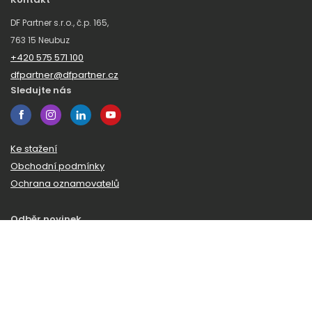
DF Partner s.r.o., č.p. 165,
763 15 Neubuz
+420 575 571 100
dfpartner@dfpartner.cz
Sledujte nás
Ke stažení
Obchodní podmínky
Ochrana oznamovatelů
Odběr novinek
Zaregistrujte se k odběru našeho zpravodaje a budeme vám
posílat novinky a zajímavosti ze světa DF Partner.