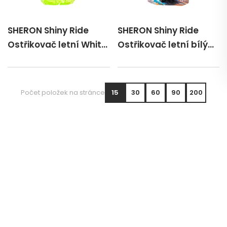
SHERON Shiny Ride
SHERON Shiny Ride
Ostřikovač letní White
Ostřikovač letní bílý
tea rPET 4 lt
čaj Softpack 2 lt
Počet položek na stránce
15
30
60
90
200