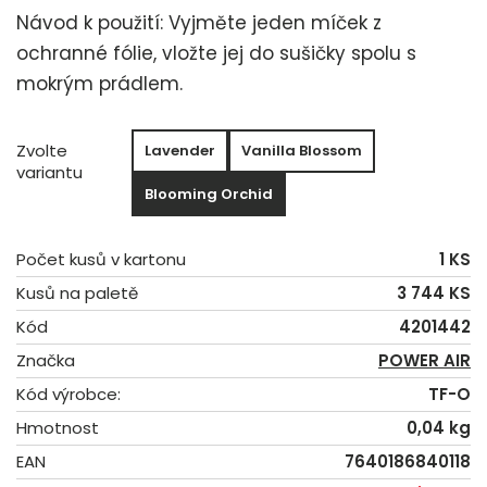
Návod k použití: Vyjměte jeden míček z
ochranné fólie, vložte jej do sušičky spolu s
mokrým prádlem.
Zvolte
Lavender
Vanilla Blossom
variantu
Blooming Orchid
Počet kusů v kartonu
1 KS
Kusů na paletě
3 744 KS
Kód
4201442
Značka
POWER AIR
Kód výrobce:
TF-O
Hmotnost
0,04 kg
EAN
7640186840118