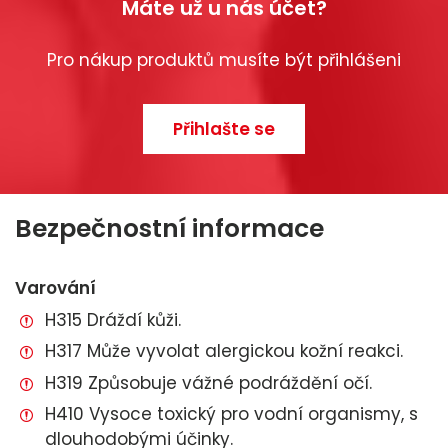
Máte už u nás účet?
Pro nákup produktů musíte být přihlášeni
Přihlašte se
Bezpečnostní informace
Varování
H315 Dráždí kůži.
H317 Může vyvolat alergickou kožní reakci.
H319 Způsobuje vážné podráždění očí.
H410 Vysoce toxický pro vodní organismy, s
dlouhodobými účinky.