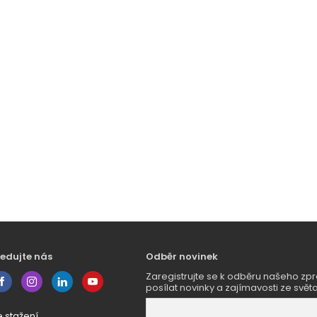
ledujte nás
Odběr novinek
Zaregistrujte se k odběru našeho 
posílat novinky a zajímavosti ze světa
e stažení