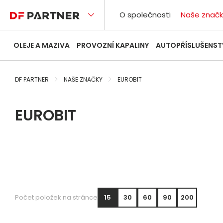
O společnosti
Naše značk
OLEJE A MAZIVA
PROVOZNÍ KAPALINY
AUTOPŘÍSLUŠENST
DF PARTNER
NAŠE ZNAČKY
EUROBIT
EUROBIT
Počet položek na stránce
15
30
60
90
200