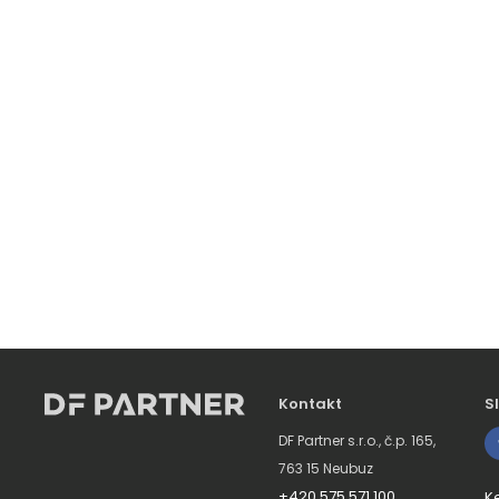
Kontakt
S
DF Partner s.r.o., č.p. 165,
763 15 Neubuz
+420 575 571 100
K