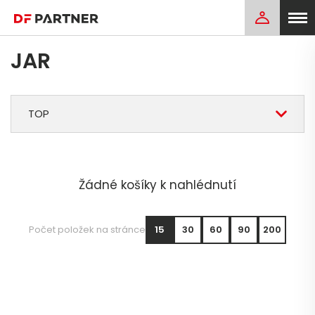
JAR
TOP
Žádné košíky k nahlédnutí
Počet položek na stránce
15
30
60
90
200