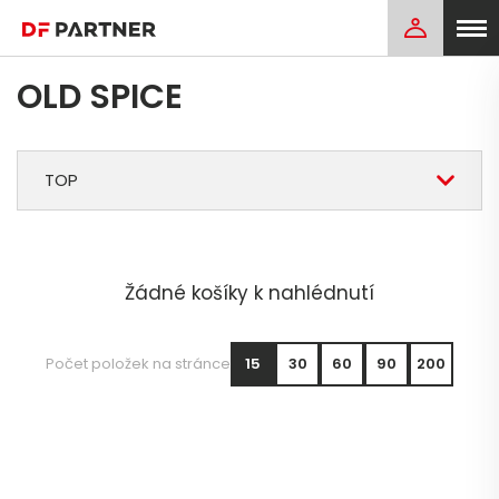
OLD SPICE
TOP
Žádné košíky k nahlédnutí
Počet položek na stránce
15
30
60
90
200