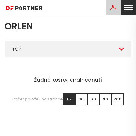
ORLEN
TOP
Žádné košíky k nahlédnutí
Počet položek na stránce
15
30
60
90
200