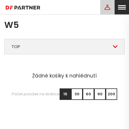
W5
TOP
Žádné košíky k nahlédnutí
Počet položek na stránce
15
30
60
90
200