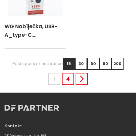
WG Nabíječka, USB-
A_type-C,
rychlonabíjení_PD,
22W_36W
Počet položek na stránce
15
30
60
90
200
1
4
Kontakt
DF Partner s.r.o., č.p. 165,