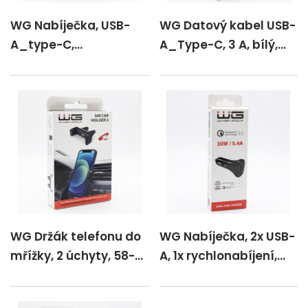
WG Nabíječka, USB-
WG Datový kabel USB-
A_type-C,
A_Type-C, 3 A, bílý,
rychlonabíjení_PD,
100 cm
18W_20W
WG Držák telefonu do
WG Nabíječka, 2x USB-
mřížky, 2 úchyty, 58-
A, 1x rychlonabíjení,
85 mm
5,4 A