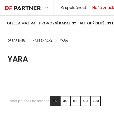
O společnosti
Naše značk
OLEJE A MAZIVA
PROVOZNÍ KAPALINY
AUTOPŘÍSLUŠENST
DF PARTNER
NAŠE ZNAČKY
YARA
YARA
Počet položek na stránce
15
30
60
90
200