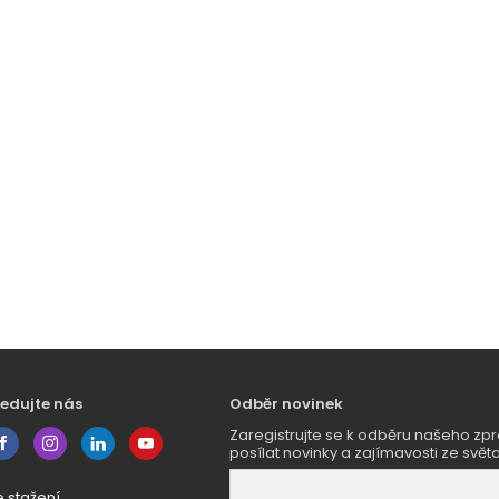
ledujte nás
Odběr novinek
Zaregistrujte se k odběru našeho 
posílat novinky a zajímavosti ze světa
e stažení