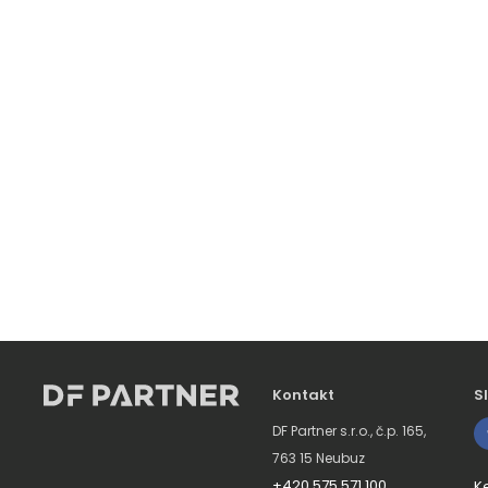
Kontakt
S
DF Partner s.r.o., č.p. 165,
763 15 Neubuz
+420 575 571 100
K