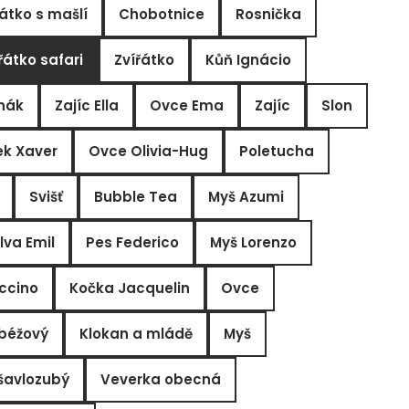
řátko s mašlí
Chobotnice
Rosnička
řátko safari
Zvířátko
Kůň Ignácio
nák
Zajíc Ella
Ovce Ema
Zajíc
Slon
ek Xaver
Ovce Olivia-Hug
Poletucha
Svišť
Bubble Tea
Myš Azumi
lva Emil
Pes Federico
Myš Lorenzo
ccino
Kočka Jacquelin
Ovce
 béžový
Klokan a mládě
Myš
šavlozubý
Veverka obecná