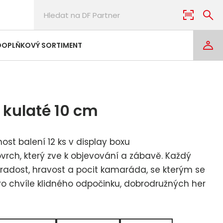
DOPLŇKOVÝ SORTIMENT
 kulaté 10 cm
ost balení 12 ks v display boxu
vrch, který zve k objevování a zábavě. Každý
 radost, hravost a pocit kamaráda, se kterým se
 pro chvíle klidného odpočinku, dobrodružných her