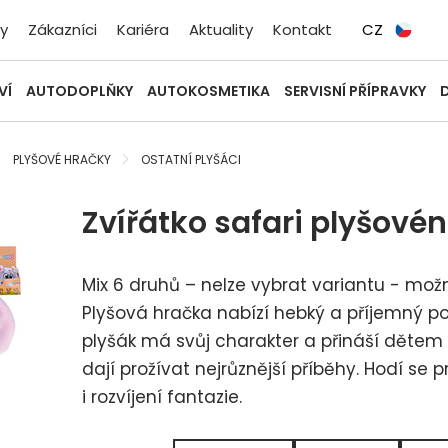
y
Zákazníci
Kariéra
Aktuality
Kontakt
CZ
VÍ
AUTODOPLŇKY
AUTOKOSMETIKA
SERVISNÍ PŘÍPRAVKY
PLYŠOVÉ HRAČKY
OSTATNÍ PLYŠÁCI
Zvířátko safari plyšovén
Mix 6 druhů – nelze vybrat variantu - možn
Plyšová hračka nabízí hebký a příjemný po
plyšák má svůj charakter a přináší dětem
dají prožívat nejrůznější příběhy. Hodí se
i rozvíjení fantazie.