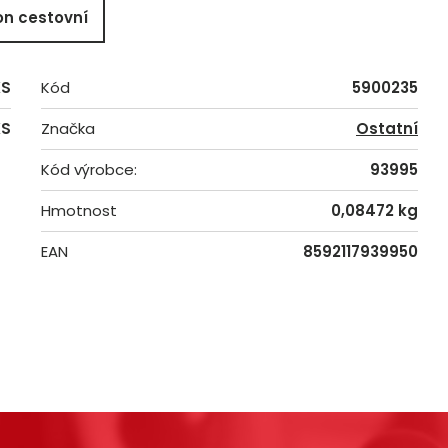
n cestovní
KS
Kód
5900235
KS
Značka
Ostatní
Kód výrobce:
93995
Hmotnost
0,08472 kg
EAN
8592117939950