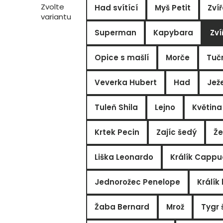
Zvolte
Had svítící
Myš Petit
Zví
variantu
Superman
Kapybara
Zví
Opice s mašlí
Morče
Tuč
Veverka Hubert
Had
Jež
Tuleň Shila
Lejno
Květina
Krtek Pecin
Zajíc šedý
Že
Liška Leonardo
Králík Cappu
Jednorožec Penelope
Králík
Žaba Bernard
Mrož
Tygr 