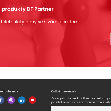
 produkty DF Partner
 telefonicky a my se s vámi obratem
ledujte nás
Odběr novinek
Zaregistrujte se k odběru našeho 
posílat novinky a zajímavosti ze světa