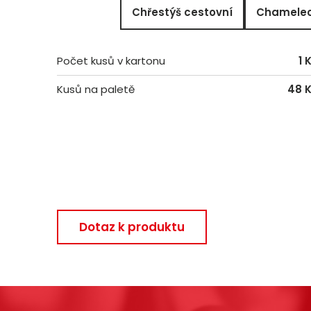
Chřestýš cestovní
Chameleo
Počet kusů v kartonu
1 
Kusů na paletě
48 
Dotaz k produktu