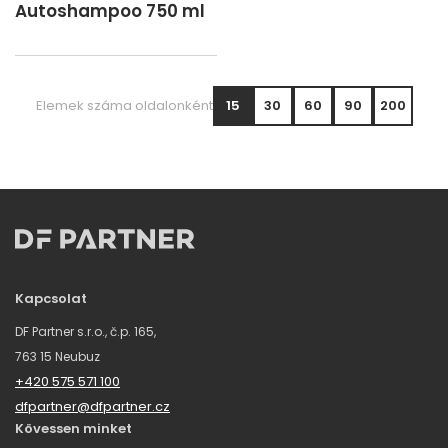
Autoshampoo 750 ml
Elemek száma oldalonként
15
30
60
90
200
Kapcsolat
DF Partner s.r.o., č.p. 165,
763 15 Neubuz
+420 575 571 100
dfpartner@dfpartner.cz
Kövessen minket