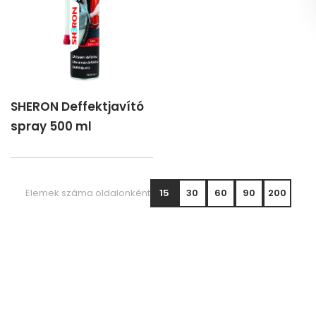
SHERON Deffektjavító
spray 500 ml
Elemek száma oldalonként
15
30
60
90
200