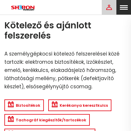
Kötelező és ajánlott
felszerelés
A személygépkocsi kötelező felszerelései közé
tartozik: elektromos biztosítékok, izzókészlet,
emelő, kerékkulcs, elakadásjelző háromszög,
láthatósági mellény, pótkerék (defektjavító
készlet), elsősegélynyújtó csomag.
Biztosítékok
Kerékanya keresztkulcs
Tachográf kiegészítők/tartozékok