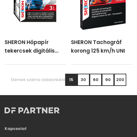
SHERON Hőpapír
SHERON Tachográf
tekercsek digitális
korong 125 km/h UNI
tachográfokhoz 3 db
Elemek száma oldalonként
15
30
60
90
200
Kapcsolat