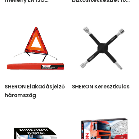
mellény EN ISO
biztosítékkészlet 10
20471:2013
db
SHERON Elakadásjelző
SHERON Keresztkulcs
háromszög