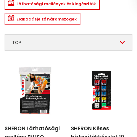
Láthatósági mellények és kiegészítők
Elakadásjelző háromszögek
TOP
SHERON Láthatósági
SHERON Késes