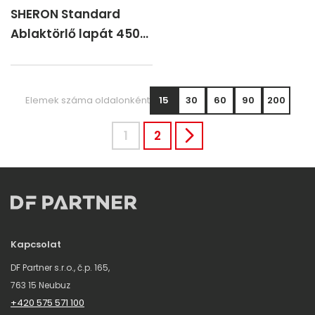
SHERON Standard
Ablaktörlő lapát 450
mm
Elemek száma oldalonként
15
30
60
90
200
1
2
Kapcsolat
DF Partner s.r.o., č.p. 165,
763 15 Neubuz
+420 575 571 100