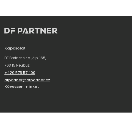
Kapcsolat
DF Partner s.r.o., č.p. 165,
763 15 Neubuz
+420 575 571 100
dfpartner@dfpartner.cz
Kövessen minket
Hírlevél
Iratkozzon fel hírlevelelünkre, hogy többet tudjon meg a SHERON
HUNGARY újdonságairól, érdekességeiről.