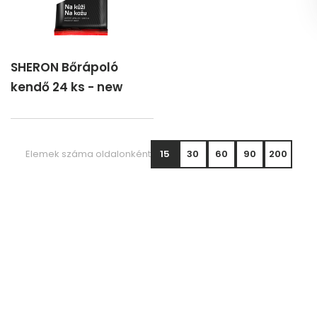
SHERON Bőrápoló
kendő 24 ks - new
Elemek száma oldalonként
15
30
60
90
200