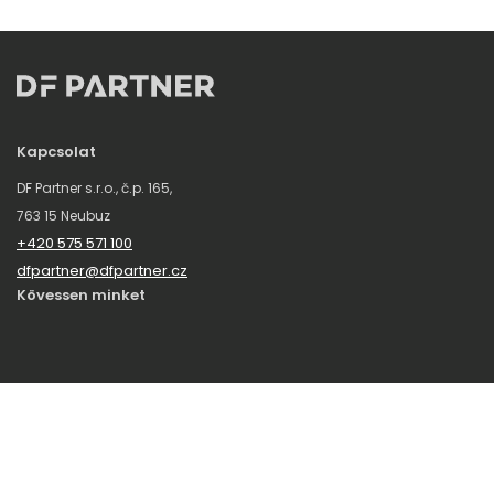
Kapcsolat
DF Partner s.r.o., č.p. 165,
763 15 Neubuz
+420 575 571 100
dfpartner@dfpartner.cz
Kövessen minket
Hírlevél
Iratkozzon fel hírlevelelünkre, hogy többet tudjon meg a SHERON
HUNGARY újdonságairól, érdekességeiről.