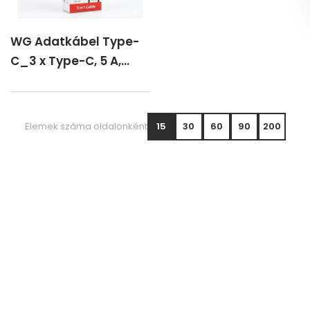
WG Adatkábel Type-
C_3 x Type-C, 5 A,
fekete, 150 cm
Elemek száma oldalonként
15
30
60
90
200