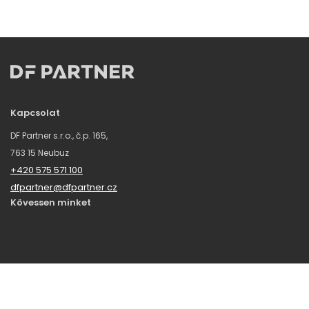
Kapcsolat
DF Partner s.r.o., č.p. 165,
763 15 Neubuz
+420 575 571 100
dfpartner@dfpartner.cz
Kövessen minket
Hírlevél
Iratkozzon fel hírlevelelünkre, hogy többet tudjon meg a SHERON
HUNGARY újdonságairól, érdekességeiről.