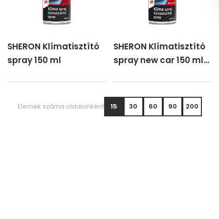
SHERON Klímatisztító
SHERON Klímatisztító
spray 150 ml
spray new car 150 ml
/HU
Elemek száma oldalonként
15
30
60
90
200