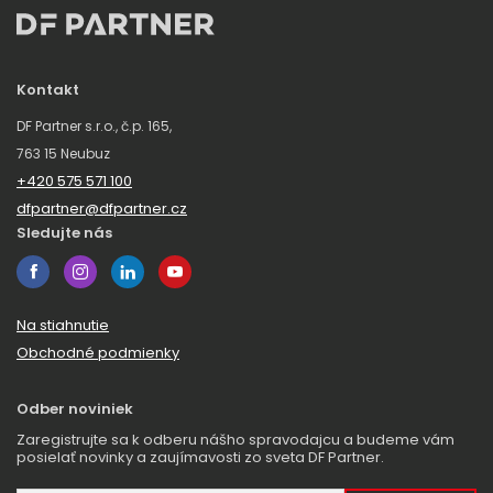
Kontakt
DF Partner s.r.o., č.p. 165,
763 15 Neubuz
+420 575 571 100
dfpartner@dfpartner.cz
Sledujte nás
Na stiahnutie
Obchodné podmienky
Odber noviniek
Zaregistrujte sa k odberu nášho spravodajcu a budeme vám
posielať novinky a zaujímavosti zo sveta DF Partner.