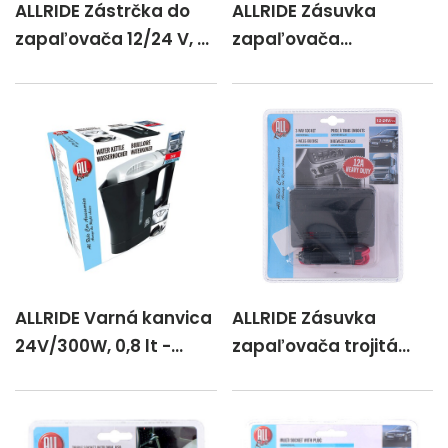
ALLRIDE Zástrčka do
ALLRIDE Zásuvka
zapaľovača 12/24 V, s
zapaľovača
vypínačom
predlžovacia 5 m
ALLRIDE Varná kanvica
ALLRIDE Zásuvka
24V/300W, 0,8 lt -
zapaľovača trojitá
čierna
max. 12 A