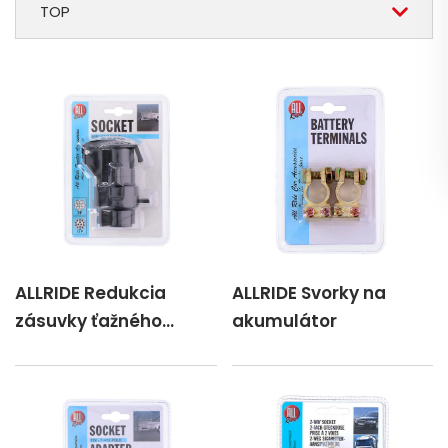
TOP
ALLRIDE Redukcia
ALLRIDE Svorky na
zásuvky ťažného
akumulátor
zariadenia z 13 na 7
pólov, 12 V