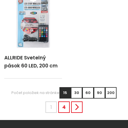
ALLRIDE Svetelný
pások 60 LED, 200 cm
Počet položiek na stránke
15
30
60
90
200
1
4