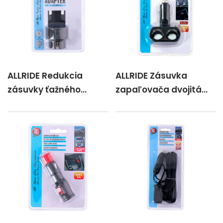
ALLRIDE Redukcia
ALLRIDE Zásuvka
zásuvky ťažného
zapaľovača dvojitá
zariadenia zo 7 na 13
12/24 V
pólov, 12 V