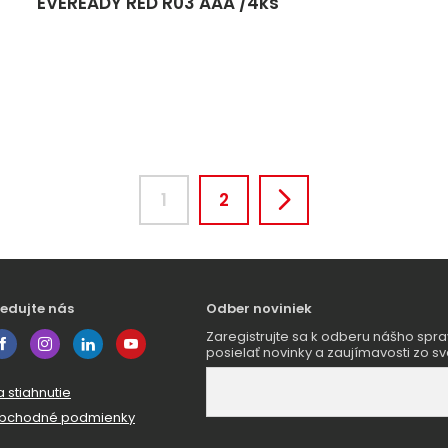
EVEREADY RED R03 AAA /4ks
1
2
ledujte nás
Odber noviniek
Zaregistrujte sa k odberu nášho sp
posielať novinky a zaujímavosti zo sv
 stiahnutie
bchodné podmienky