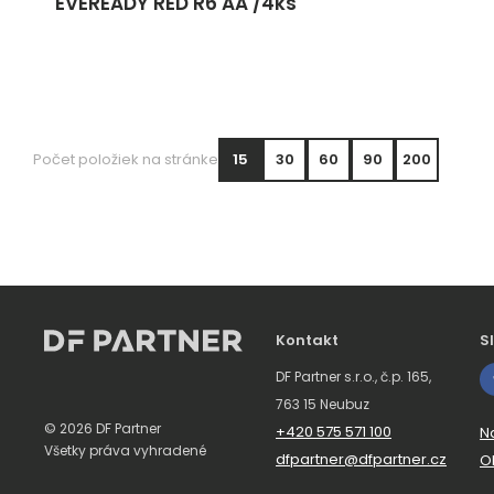
EVEREADY RED R6 AA /4ks
Počet položiek na stránke
15
30
60
90
200
Kontakt
S
DF Partner s.r.o., č.p. 165,
763 15 Neubuz
© 2026 DF Partner
+420 575 571 100
Na
Všetky práva vyhradené
dfpartner@dfpartner.cz
O