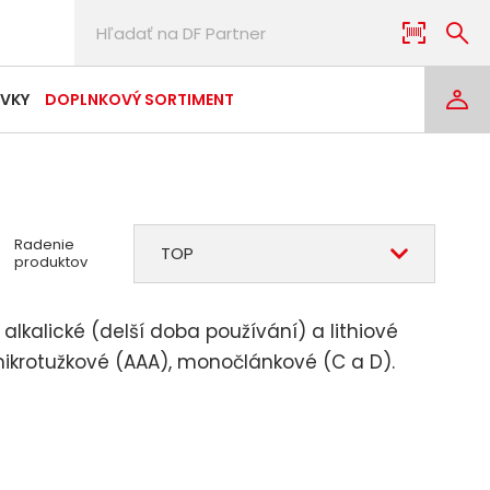
AVKY
DOPLNKOVÝ SORTIMENT
Radenie
TOP
produktov
 alkalické (delší doba používání) a lithiové
 mikrotužkové (AAA), monočlánkové (C a D).