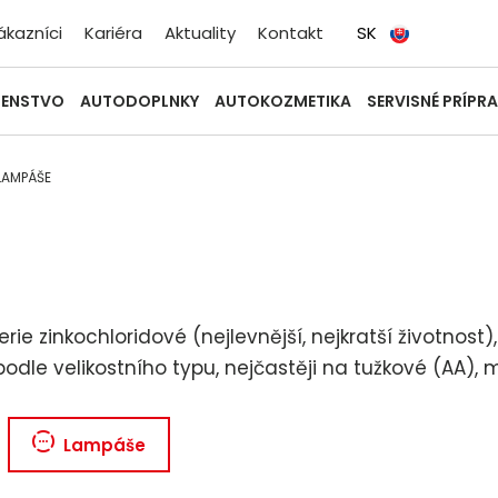
ákazníci
Kariéra
Aktuality
Kontakt
SK
ŠENSTVO
AUTODOPLNKY
AUTOKOZMETIKA
SERVISNÉ PRÍPR
 LAMPÁŠE
e zinkochloridové (nejlevnější, nejkratší životnost),
podle velikostního typu, nejčastěji na tužkové (AA),
Lampáše