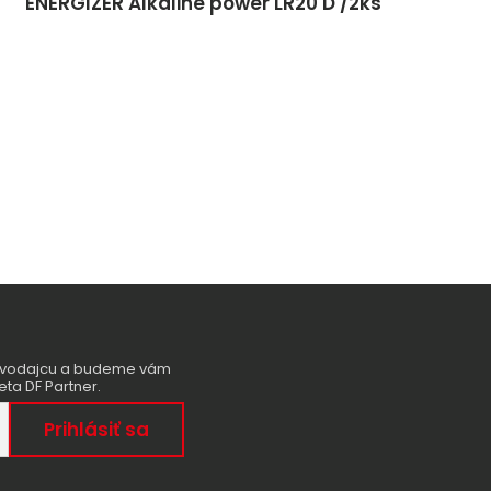
ENERGIZER Alkaline power LR20 D /2ks
ravodajcu a budeme vám
eta DF Partner.