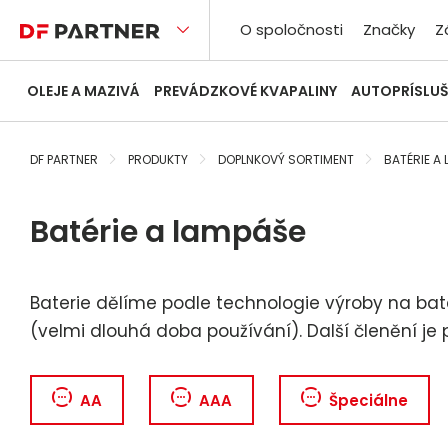
O spoločnosti
Značky
Z
OLEJE A MAZIVÁ
PREVÁDZKOVÉ KVAPALINY
AUTOPRÍSLU
DF PARTNER
PRODUKTY
DOPLNKOVÝ SORTIMENT
BATÉRIE A
Batérie a lampáše
Baterie dělíme podle technologie výroby na bateri
(velmi dlouhá doba používání). Další členění je 
AA
AAA
Špeciálne