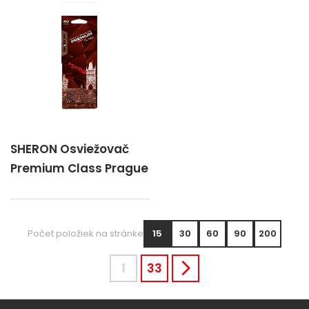
SHERON Osviežovač
Premium Class Prague
Počet položiek na stránke
15
30
60
90
200
1
33