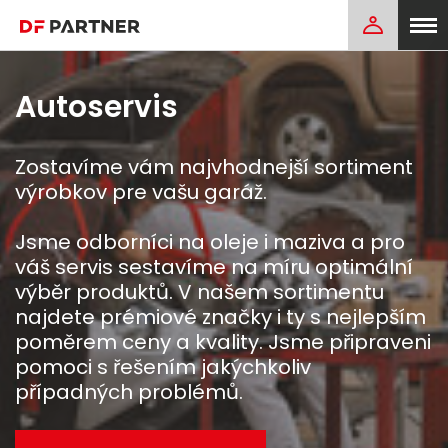
Autoservis
Zostavíme vám najvhodnejší sortiment
výrobkov pre vašu garáž.
Jsme odborníci na oleje i maziva a pro
váš servis sestavíme na míru optimální
výběr produktů. V našem sortimentu
najdete prémiové značky i ty s nejlepším
poměrem ceny a kvality. Jsme připraveni
pomoci s řešením jakýchkoliv
případných problémů.