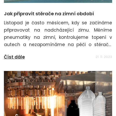
Jak připravit stěrače na zimní období
Listopad je často měsícem, kdy se začínáme
připravovat na nadcházející zimu. Měníme
pneumatiky na zimní, kontrolujeme topení v
autech a nezapomínáme na péči o stěrače.
Pokud používáte stěrače SHERON, máme pro
Číst dále
21. 11. 2023
vás několik tipů, jak je připravit na tu
nejnáročnější dobu roku.