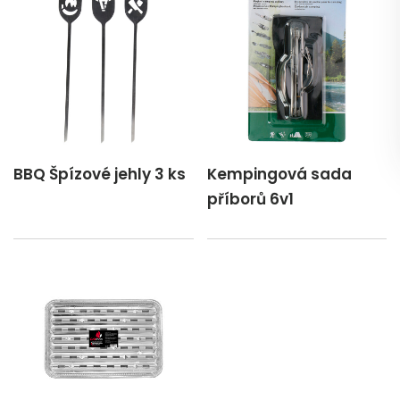
BBQ Špízové jehly 3 ks
Kempingová sada
příborů 6v1