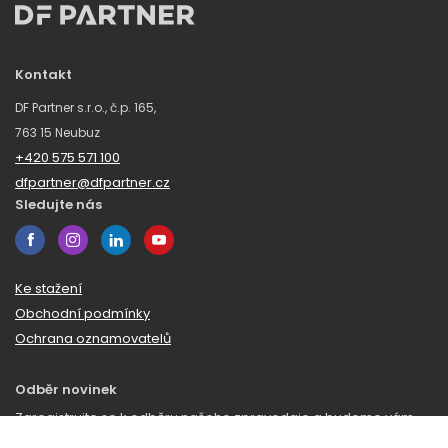
Kontakt
DF Partner s.r.o., č.p. 165,
763 15 Neubuz
+420 575 571 100
dfpartner@dfpartner.cz
Sledujte nás
Ke stažení
Obchodní podmínky
Ochrana oznamovatelů
Odběr novinek
Zaregistrujte se k odběru našeho zpravodaje a budeme vám
posílat novinky a zajímavosti ze světa DF Partner.