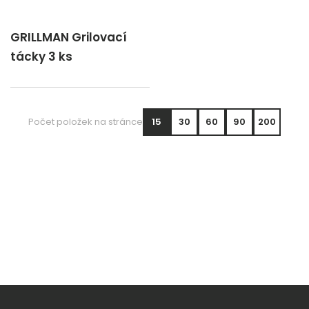
GRILLMAN Grilovací
tácky 3 ks
Počet položek na stránce
15
30
60
90
200