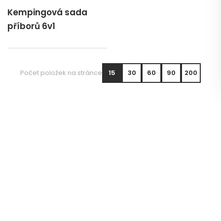
Kempingová sada
příborů 6v1
Počet položek na stránce
15
30
60
90
200