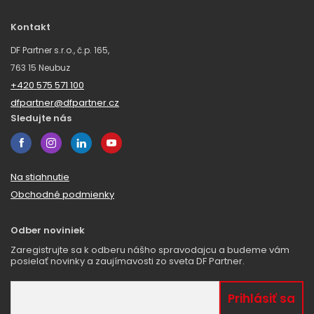
Kontakt
DF Partner s.r.o., č.p. 165,
763 15 Neubuz
+420 575 571 100
dfpartner@dfpartner.cz
Sledujte nás
Na stiahnutie
Obchodné podmienky
Odber noviniek
Zaregistrujte sa k odberu nášho spravodajcu a budeme vám
posielať novinky a zaujímavosti zo sveta DF Partner.