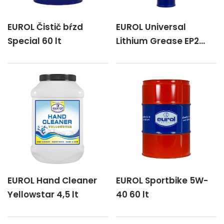
EUROL Čistič bŕzd
EUROL Universal
Special 60 lt
Lithium Grease EP2
400 g
EUROL Hand Cleaner
EUROL Sportbike 5W-
Yellowstar 4,5 lt
40 60 lt