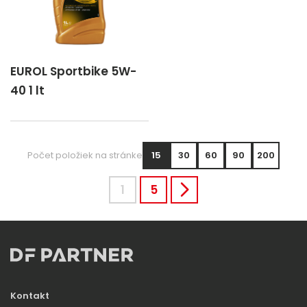
EUROL Sportbike 5W-
40 1 lt
Počet položiek na stránke
15
30
60
90
200
1
5
Kontakt