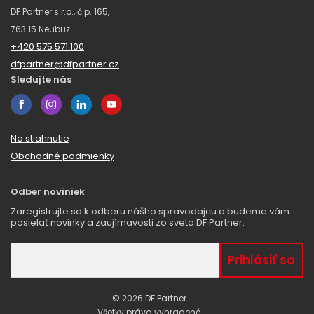
DF Partner s.r.o., č.p. 165,
763 15 Neubuz
+420 575 571 100
dfpartner@dfpartner.cz
Sledujte nás
Na stiahnutie
Obchodné podmienky
Odber noviniek
Zaregistrujte sa k odberu nášho spravodajcu a budeme vám
posielať novinky a zaujímavosti zo sveta DF Partner.
© 2026 DF Partner
Všetky práva vyhradené