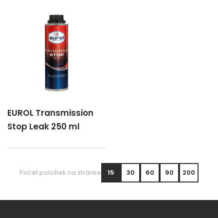
EUROL Transmission
Stop Leak 250 ml
Počet položiek na stránke
15
30
60
90
200