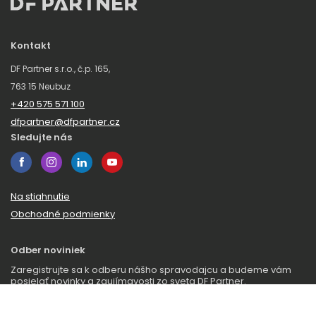
Kontakt
DF Partner s.r.o., č.p. 165,
763 15 Neubuz
+420 575 571 100
dfpartner@dfpartner.cz
Sledujte nás
Na stiahnutie
Obchodné podmienky
Odber noviniek
Zaregistrujte sa k odberu nášho spravodajcu a budeme vám
posielať novinky a zaujímavosti zo sveta DF Partner.