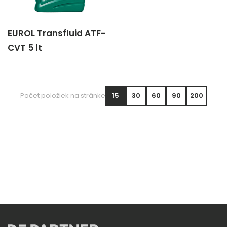
EUROL Transfluid ATF-
CVT 5 lt
Počet položiek na stránke
15
30
60
90
200