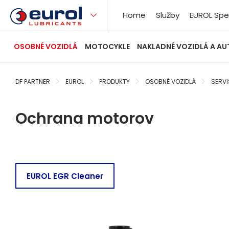
Home
Služby
EUROL Spe
OSOBNÉ VOZIDLÁ
MOTOCYKLE
NAKLADNÉ VOZIDLÁ A A
DF PARTNER
EUROL
PRODUKTY
OSOBNÉ VOZIDLÁ
SERVI
Ochrana motorov
EUROL EGR Cleaner