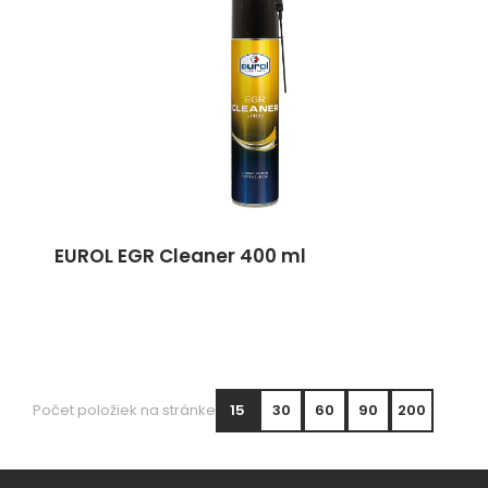
EUROL EGR Cleaner 400 ml
Počet položiek na stránke
15
30
60
90
200