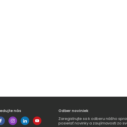
ledujte nás
Odber noviniek
Zaregistrujte sa k odberu nášho sp
posielať novinky a zaujímavosti zo sv