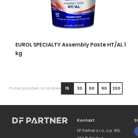
EUROL SPECIALTY Assembly Paste HT/AL 1
kg
Počet položiek na stránke
15
30
60
90
200
Kontakt
S
DF Partner s.r.o., č.p. 165,