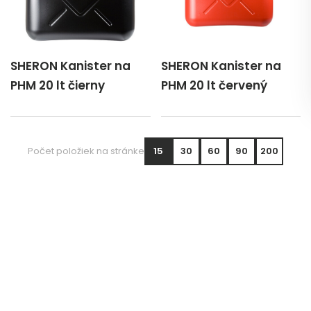
SHERON Kanister na
SHERON Kanister na
PHM 20 lt čierny
PHM 20 lt červený
Počet položiek na stránke
15
30
60
90
200