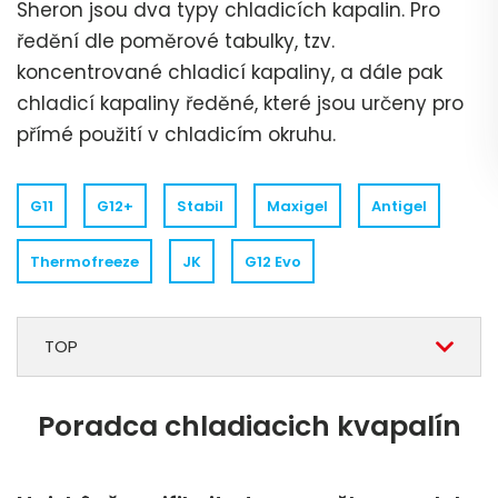
Sheron jsou dva typy chladicích kapalin. Pro
ředění dle poměrové tabulky, tzv.
koncentrované chladicí kapaliny, a dále pak
chladicí kapaliny ředěné, které jsou určeny pro
přímé použití v chladicím okruhu.
G11
G12+
Stabil
Maxigel
Antigel
Thermofreeze
JK
G12 Evo
TOP
Poradca chladiacich kvapalín