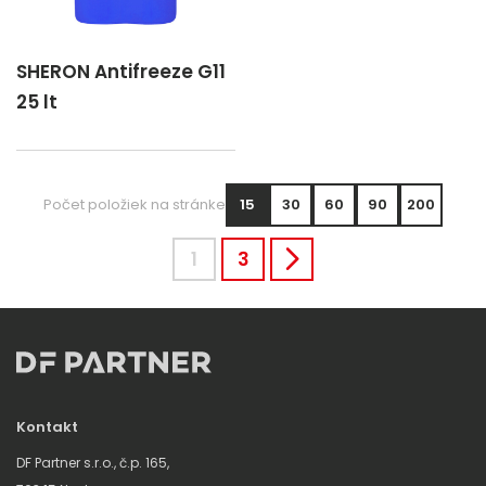
SHERON Antifreeze G11
25 lt
Počet položiek na stránke
15
30
60
90
200
1
3
Kontakt
DF Partner s.r.o., č.p. 165,