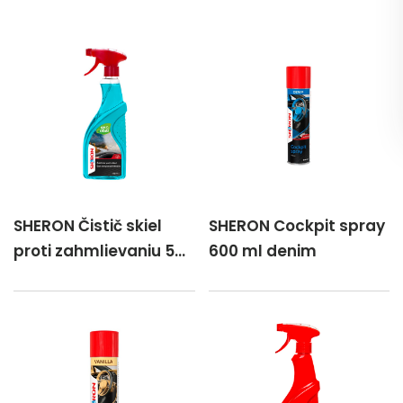
SHERON Čistič skiel
SHERON Cockpit spray
proti zahmlievaniu 500
600 ml denim
ml rPET- rozpr.