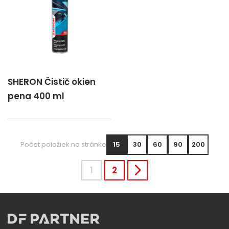
SHERON Čistič okien
pena 400 ml
Počet položiek na stránke
15
30
60
90
200
1
2