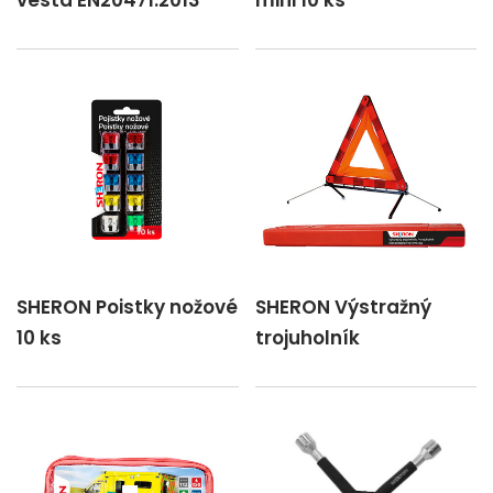
vesta EN20471:2013
mini 10 ks
SHERON Poistky nožové
SHERON Výstražný
10 ks
trojuholník