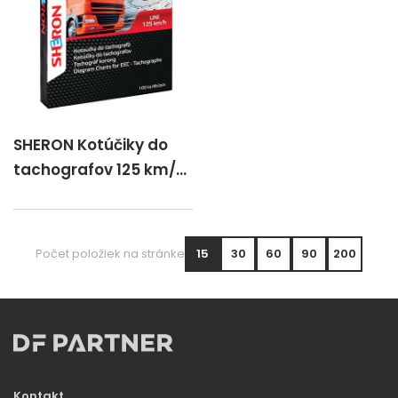
SHERON Kotúčiky do
tachografov 125 km/h
UNI
Počet položiek na stránke
15
30
60
90
200
Kontakt