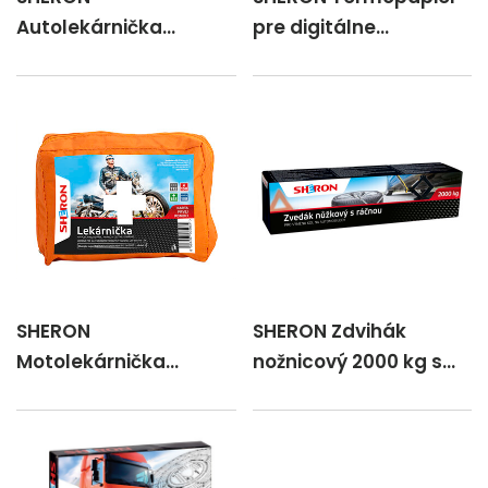
Autolekárnička
pre digitálne
oranžová plast /SK
tachografy 3 ks
SHERON
SHERON Zdvihák
Motolekárnička
nožnicový 2000 kg s
oranžová /SK
račňou