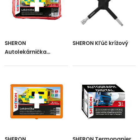
SHERON
SHERON Kľúč krížový
Autolekárnička
oranžová kortex /SK
SHERON
SHERON Termopapier