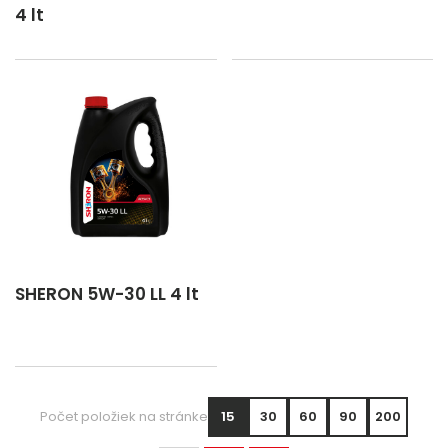
4 lt
SHERON 5W-30 LL 4 lt
Počet položiek na stránke
15
30
60
90
200