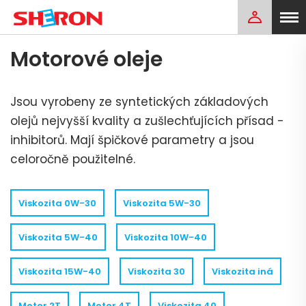
Motorové oleje
Jsou vyrobeny ze syntetických základových
olejů nejvyšší kvality a zušlechťujících přísad -
inhibitorů. Mají špičkové parametry a jsou
celoročně použitelné.
Viskozita 0W-30
Viskozita 5W-30
Viskozita 5W-40
Viskozita 10W-40
Viskozita 15W-40
Viskozita 30
Viskozita iná
Motor 2T
Motor 4T
Viskozita 40