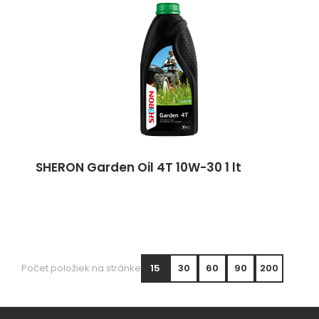
SHERON Garden Oil 4T 10W-30 1 lt
Počet položiek na stránke
15
30
60
90
200