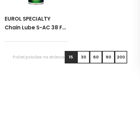
EUROL SPECIALTY
Chain Lube S-AC 38 FD
Spray 400 ml
Počet položek na stránce
15
30
60
90
200