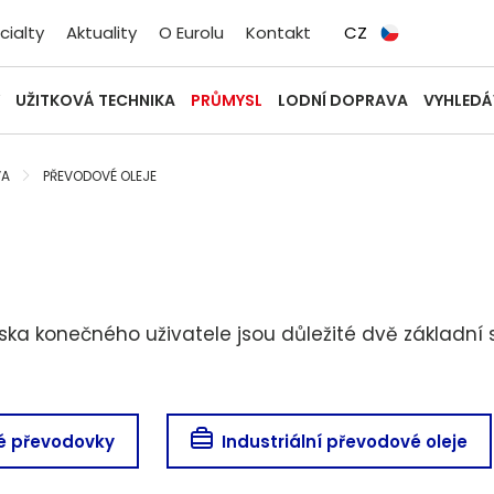
cialty
Aktuality
O Eurolu
Kontakt
CZ
UŽITKOVÁ TECHNIKA
PRŮMYSL
LODNÍ DOPRAVA
VYHLEDÁ
VA
PŘEVODOVÉ OLEJE
ka konečného uživatele jsou důležité dvě základní s
é převodovky
Industriální převodové oleje