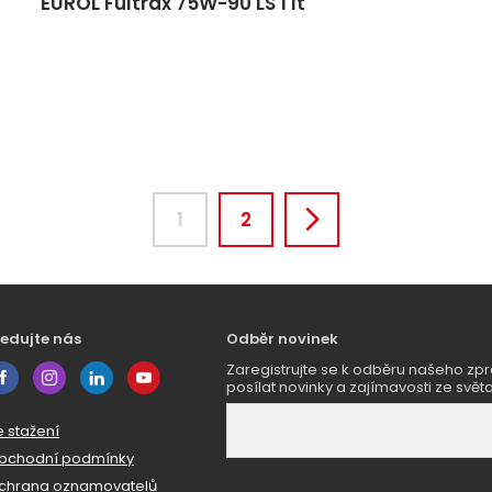
EUROL Fultrax 75W-90 LS 1 lt
1
2
ledujte nás
Odběr novinek
Zaregistrujte se k odběru našeho 
posílat novinky a zajímavosti ze světa
e stažení
bchodní podmínky
chrana oznamovatelů