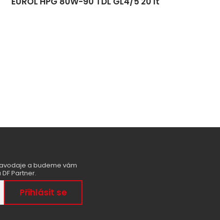
EUROL HPG 80W-90 TDL GL4/5 20 lt
zpravodaje a budeme vám
 DF Partner.