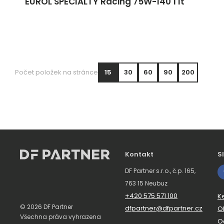
EUROL SPECIALTY Racing 75W-140 1 lt
Počet položek na stránce
15
30
60
90
200
Kontakt
S
DF Partner s.r.o., č.p. 165,
763 15 Neubuz
+420 575 571 100
K
© 2026 DF Partner
dfpartner@dfpartner.cz
O
Všechna práva vyhrazena
O