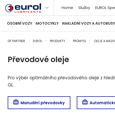
Home
Služby
EUROL Spe
OSOBNÍ VOZY
MOTOCYKLY
NAKLADNÍ VOZY A AUTOBUSY
DF PARTNER
EUROL
PRODUKTY
PRŮMYSL
OLEJE A MAZI
Převodové oleje
Pro výběr optimálního převodového oleje z hledis
GL.
Manuální převodovky
Automatick