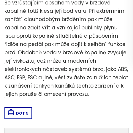
Se vzrůstajícím obsahem vody v brzdové
kapalině totiž klesá její bod varu. Při extrémním
zahřátí dlouhodobým bržděním pak může
kapalina začít vřít a vznikající bublinky plynu
jsou oproti kapalině stlačitelné a působením
řidiče na pedál pak může dojít k selhání funkce
brzd. Obdobně voda v brzdové kapalině zvyšuje
její viskozitu, což může u moderních
elektronických nástaveb systémů brzd, jako ABS,
ASC, ESP, ESC a jiné, vést zvláště za nižších teplot
k zanášení tenkých kanálků těchto zařízení a k
jejich poruše či omezení provozu.
DOT 5