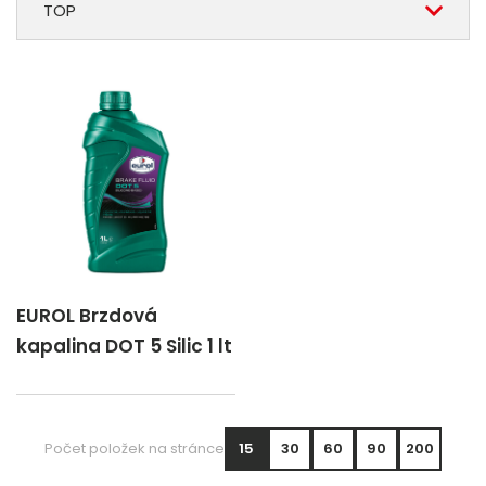
TOP
EUROL Brzdová
kapalina DOT 5 Silic 1 lt
Počet položek na stránce
15
30
60
90
200