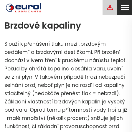
Brzdové kapaliny
Slouží k přenášení tlaku mezi „brzdovým
pedálem“ a brzdovými destičkami. Při brzdění
dochází vlivem tření k prudkému nárůstu teplot.
Pokud by ohřátá kapalina dosáhla varu, uvolní
se z ní plyn. V takovém případě hrozí nebezpečí
selhání brzd, neboť plyn je na rozdíl od kapaliny
stlačitelný (nedokáže přenést tlak = nebrzdí).
Základní vlastností brzdových kapalin je vysoký
bod varu. Oproti tomu přítomností vody trpí a již
i malé množství (několik procent) snižuje jejich
funkčnost, či základní provozuschopnost brzd.